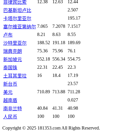
12.38
12.63
12.44
菲律宾比索
2.507
巴基斯坦卢比
195.17
卡塔尔里亚尔
7.065
7.2078
7.1517
塞尔维亚第纳尔
8.21
8.63
8.55
卢布
188.52
191.18
189.69
沙特里亚尔
75.36
75.96
76.1
瑞典克朗
552.18
556.34
554.75
新加坡元
22.31
22.45
22.3
泰国铢
16
18.4
17.19
土耳其里拉
23.57
新台币
710.89
713.88
711.28
美元
0.027
越南盾
40.84
41.31
40.98
南非兰特
100
100
100
人民币
Copyright © 2025 181353.com All Rights Reserved.