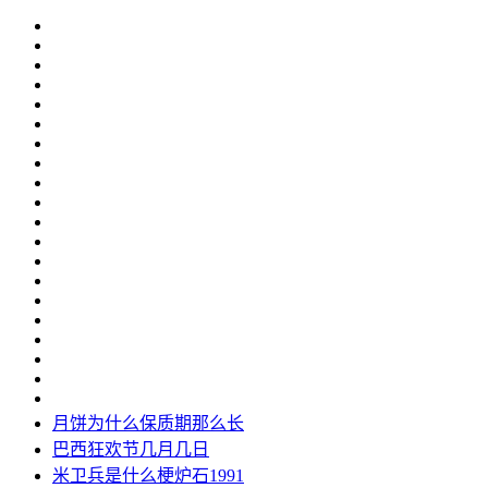
月饼为什么保质期那么长
巴西狂欢节几月几日
米卫兵是什么梗炉石1991